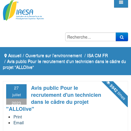
Accueil
/
Ouverture sur l’environnement
/
ISA CM FR
/
Avis public Pour Ie recrutement d'un technicien dans le câdre du
projet "ALLOlive"
5942
Avis public Pour Ie
27
times
recrutement d'un technicien
juillet
dans le câdre du projet
2023
"ALLOlive"
Print
Email