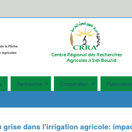
 de la Pêche
r Agricoles
s
Recherche
Coopération
Publicatio
u grise dans l'irrigation agricole: imp